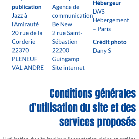
Hébergeur
publication
Agence de
LWS
Jazz à
communication
Hébergement
l’Amirauté
Be New
– Paris
20 rue de la
2 rue Saint-
Corderie
Sébastien
Crédit photo
22370
22200
Dany S
PLENEUF
Guingamp
VAL ANDRE
Site internet
Conditions générales
d’utilisation du site et des
services proposés