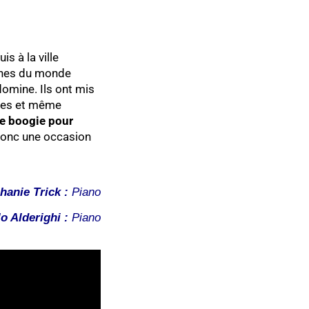
s à la ville
cènes du monde
domine. Ils ont mis
tres et même
le boogie pour
 donc une occasion
hanie Trick :
Piano
o Alderighi :
Piano