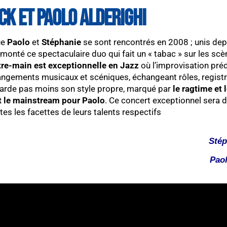
CK ET PAOLO ALDERIGHI
ue
Paolo
et
Stéphanie
se sont rencontrés en 2008 ; unis depui
 monté ce spectaculaire duo qui fait un « tabac » sur les s
tre-main est exceptionnelle en Jazz
où l’improvisation pré
rrangements musicaux et scéniques, échangeant rôles, regis
 garde pas moins son style propre, marqué par
le ragtime et 
t le mainstream pour Paolo
. Ce concert exceptionnel sera
es les facettes de leurs talents respectifs
Stép
Paol