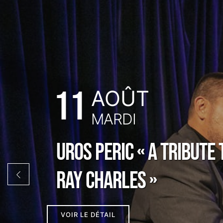
11
AOÛT
MARDI
Uros Peric « A Tribute 
Ray Charles »
VOIR LE DÉTAIL