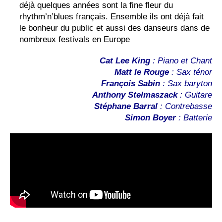
déjà quelques années sont la fine fleur du
rhythm’n’blues français. Ensemble ils ont déjà fait
le bonheur du public et aussi des danseurs dans de
nombreux festivals en Europe
Cat Lee King
: Piano et Chant
Matt le Rouge
: Sax ténor
François Sabin
: Sax baryton
Anthony Stelmaszack
: Guitare
Stéphane Barral
: Contrebasse
Simon Boyer
: Batterie